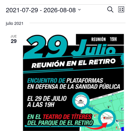
Eventos
Nav
2021-07-29
 - 
2026-08-08
Navega
Buscar
Lista
de
de
Selecciona
vist
julio 2021
la
búsque
fecha.
de
y
JUE
Eve
29
vistas
de
Eventos