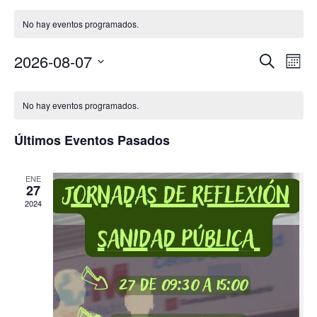
No hay eventos programados.
Nav
2026-08-07
Navega
Buscar
Mes
de
de
Selecciona
Calendario
vist
la
búsque
No hay eventos programados.
fecha.
de
de
y
Eve
Eventos
Últimos Eventos Pasados
vistas
de
ENE
27
Eventos
2024