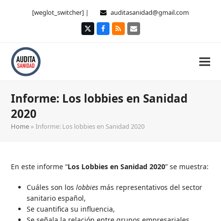
[weglot_switcher] |
auditasanidad@gmail.com
Twitter
Facebook
RSS
Correo
electrónico
Informe: Los lobbies en Sanidad
2020
Home
»
Informe: Los lobbies en Sanidad 2020
En este informe “
Los Lobbies en Sanidad 2020
” se muestra:
Cuáles son los
lobbies
más representativos del sector
sanitario español,
Se cuantifica su influencia,
Se señala la relación entre grupos empresariales