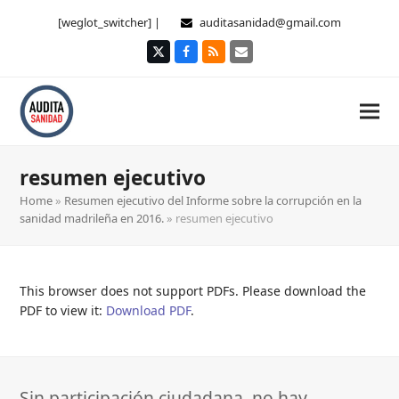
[weglot_switcher] |
auditasanidad@gmail.com
Twitter
Facebook
RSS
Correo
electrónico
resumen ejecutivo
Home
»
Resumen ejecutivo del Informe sobre la corrupción en la
sanidad madrileña en 2016.
»
resumen ejecutivo
This browser does not support PDFs. Please download the
PDF to view it:
Download PDF
.
Sin participación ciudadana, no hay