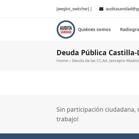
[weglot_switcher] |
auditasanidad@g
Quiénes somos
Radiogra
Deuda Pública Castilla
Home
»
Deuda de las CC.AA. (excepto Madrid
Sin participación ciudadana,
trabajo!