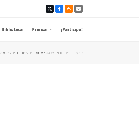
Twitter
Facebook
RSS
Correo
electrónico
Biblioteca
Prensa
¡Participa!
Home
»
PHILIPS IBERICA SAU
»
PHILIPS LOGO