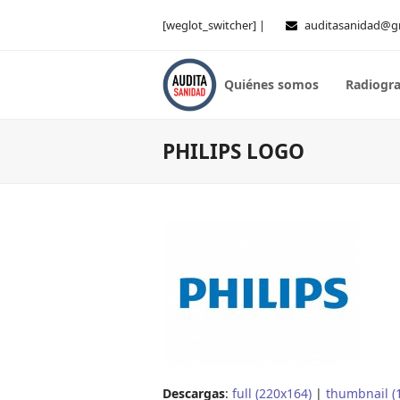
[weglot_switcher] |
auditasanidad@g
Quiénes somos
Radiogra
PHILIPS LOGO
Descargas
:
full (220x164)
|
thumbnail (