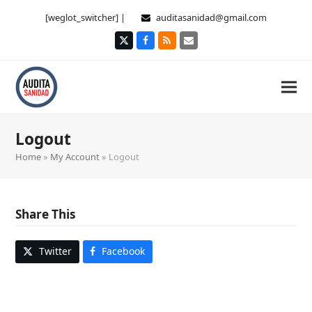
[weglot_switcher] |
auditasanidad@gmail.com
Twitter
Facebook
RSS
Correo
electrónico
Logout
Home
»
My Account
»
Logout
Share This
Twitter
Facebook