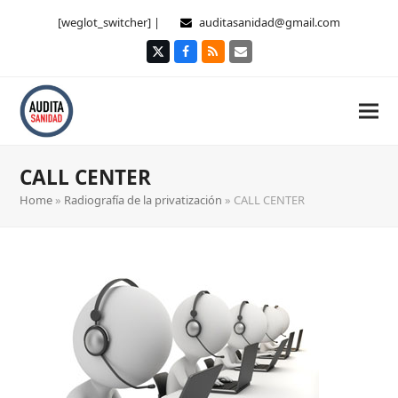
[weglot_switcher] |
auditasanidad@gmail.com
Twitter
Facebook
RSS
Correo
electrónico
CALL CENTER
Home
»
Radiografía de la privatización
»
CALL CENTER