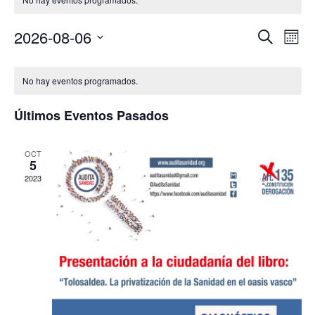
Nav
2026-08-06
Navega
Buscar
Mes
de
de
Selecciona
Calendario
vist
la
búsque
No hay eventos programados.
fecha.
de
de
y
Eve
Eventos
Últimos Eventos Pasados
vistas
de
OCT
5
Eventos
2023