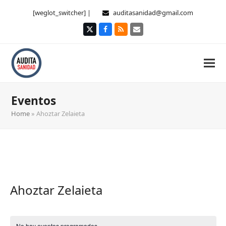
[weglot_switcher] |
auditasanidad@gmail.com
Twitter
Facebook
RSS
Correo
electrónico
Eventos
Home
»
Ahoztar Zelaieta
Ahoztar Zelaieta
No hay eventos programados.