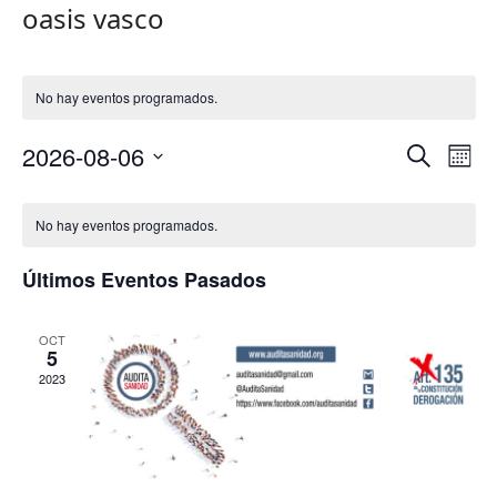
oasis vasco
No hay eventos programados.
Nav
2026-08-06
Navega
Buscar
Mes
de
de
Selecciona
Calendario
vist
la
búsque
No hay eventos programados.
fecha.
de
de
y
Eve
Eventos
Últimos Eventos Pasados
vistas
de
OCT
5
Eventos
2023