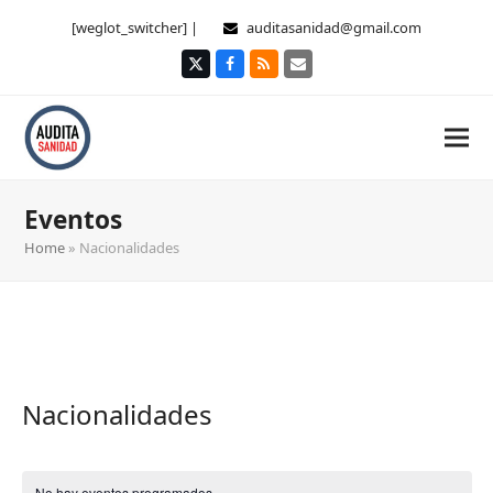
[weglot_switcher] |
auditasanidad@gmail.com
Twitter
Facebook
RSS
Correo
electrónico
Eventos
Home
»
Nacionalidades
Nacionalidades
No hay eventos programados.