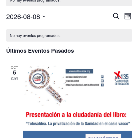
Nav
2026-08-08
Navega
Buscar
Mes
de
de
Selecciona
Calendario
vist
la
búsque
No hay eventos programados.
fecha.
de
de
y
Eve
Eventos
Últimos Eventos Pasados
vistas
de
OCT
5
Eventos
2023