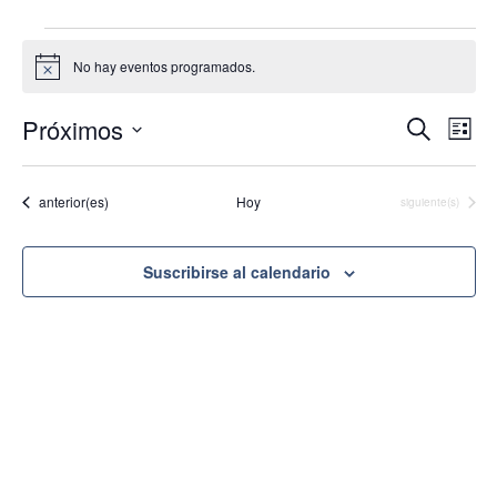
Eventos
No hay eventos programados.
Aviso
Nav
Próximos
Navega
Buscar
Lista
de
de
Selecciona
vist
la
búsque
Eventos
anterior(es)
Hoy
Eventos
siguiente(s)
fecha.
de
y
Eve
vistas
Suscribirse al calendario
de
Eventos