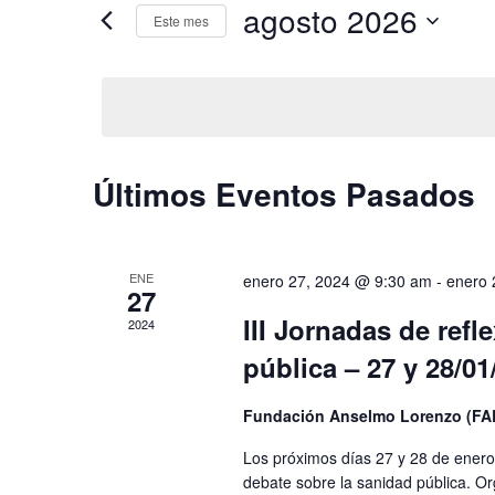
y
agosto 2026
Busca
Este mes
Eventos
vistas
Selecciona
para
de
la
la
fecha.
Eventos
palabra
clave.
Calendario
Últimos Eventos Pasados
de
Eventos
ENE
enero 27, 2024 @ 9:30 am
-
enero 
27
III Jornadas de ref
2024
pública – 27 y 28/01
Fundación Anselmo Lorenzo (FA
Los próximos días 27 y 28 de enero 
debate sobre la sanidad pública. O