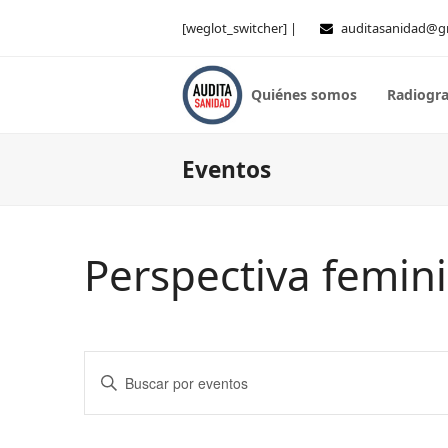
[weglot_switcher] |
auditasanidad@g
Quiénes somos
Radiogra
Eventos
Perspectiva femini
Navegación
Introduce
de
la
palabra
búsqueda
clave.