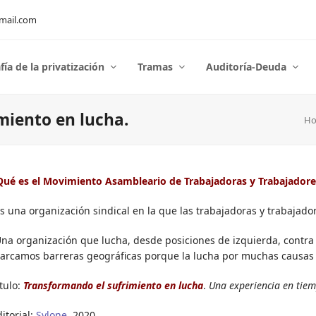
mail.com
fía de la privatización
Tramas
Auditoría-Deuda
miento en lucha.
H
Qué es el Movimiento Asambleario de Trabajadoras y Trabajadore
Es una organización sindical en la que las trabajadoras y trabajad
Una organización que lucha, desde posiciones de izquierda, contra e
arcamos barreras geográficas porque la lucha por muchas causas l
tulo:
Transformando el sufrimiento en lucha
.
Una experiencia en tie
itorial:
Sylone
. 2020.