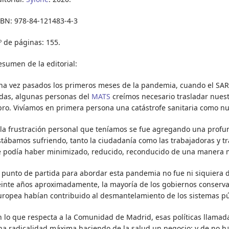
SBN: 978-84-121483-4-3
º de páginas: 155.
esumen de la editorial:
na vez pasados los primeros meses de la pandemia, cuando el SAR
idas, algunas personas del
MATS
creímos necesario trasladar nuest
ibro. Vivíamos en primera persona una catástrofe sanitaria como 
 la frustración personal que teníamos se fue agregando una profu
stábamos sufriendo, tanto la ciudadanía como las trabajadoras y tr
e podía haber minimizado, reducido, reconducido de una manera m
l punto de partida para abordar esta pandemia no fue ni siquiera
einte años aproximadamente, la mayoría de los gobiernos conserva
uropea habían contribuido al desmantelamiento de los sistemas pú
n lo que respecta a la Comunidad de Madrid, esas políticas llama
na radicalidad máxima haciendo de la salud un negocio; y de no ha