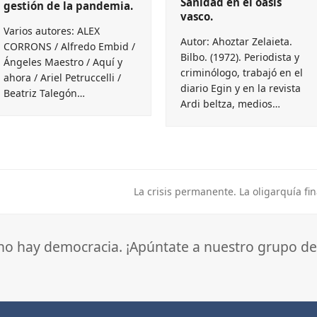
Sanidad en el oasis
gestión de la pandemia.
vasco.
Varios autores: ALEX
Autor: Ahoztar Zelaieta.
CORRONS / Alfredo Embid /
Bilbo. (1972). Periodista y
Ángeles Maestro / Aquí y
criminólogo, trabajó en el
ahora / Ariel Petruccelli /
diario Egin y en la revista
Beatriz Talegón…
Ardi beltza, medios…
La crisis permanente. La oligarquía fi
next
post:
 no hay democracia. ¡Apúntate a nuestro grupo de