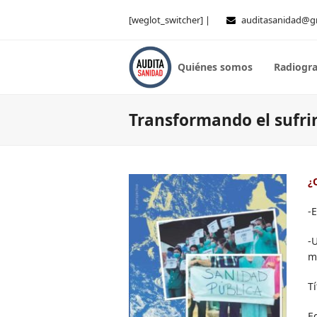
[weglot_switcher] |
auditasanidad@g
Quiénes somos
Radiogra
Transformando el sufri
¿
-
-
m
Tí
Ed