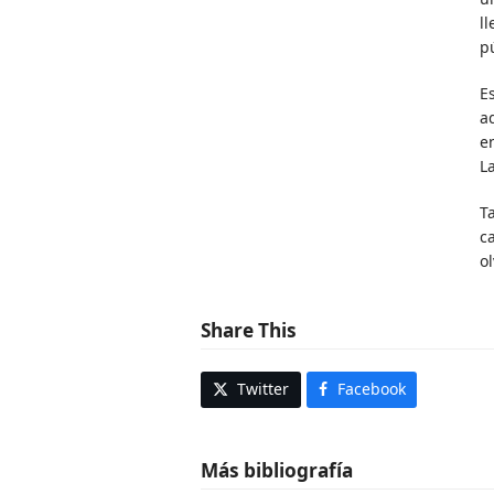
l
p
E
a
e
L
T
ca
o
Share This
Twitter
Facebook
Más bibliografía