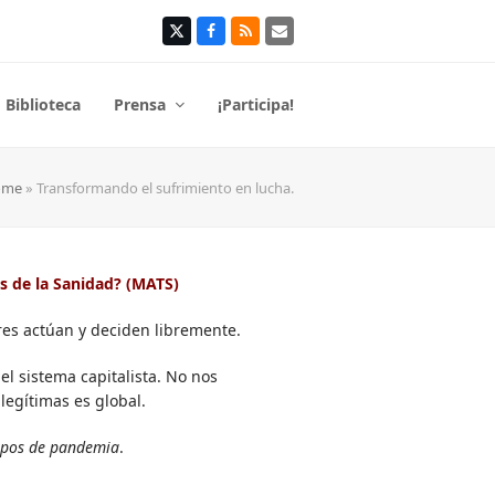
Twitter
Facebook
RSS
Correo
electrónico
Biblioteca
Prensa
¡Participa!
ome
»
Transformando el sufrimiento en lucha.
s de la Sanidad? (MATS)
ores actúan y deciden libremente.
l sistema capitalista. No nos
egítimas es global.
mpos de pandemia
.