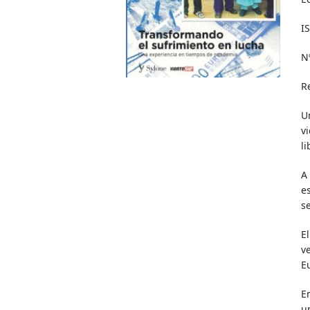
I
N
R
U
v
l
A
e
s
E
v
E
E
u