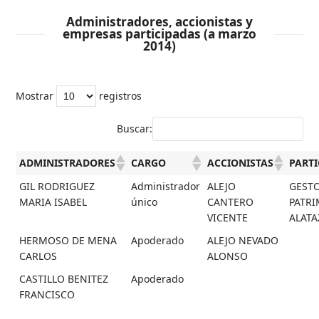
Administradores, accionistas y
empresas participadas (a marzo
2014)
Mostrar
registros
Buscar:
ADMINISTRADORES
CARGO
ACCIONISTAS
PART
GIL RODRIGUEZ
Administrador
ALEJO
GEST
MARIA ISABEL
único
CANTERO
PATR
VICENTE
ALATA
HERMOSO DE MENA
Apoderado
ALEJO NEVADO
CARLOS
ALONSO
CASTILLO BENITEZ
Apoderado
FRANCISCO