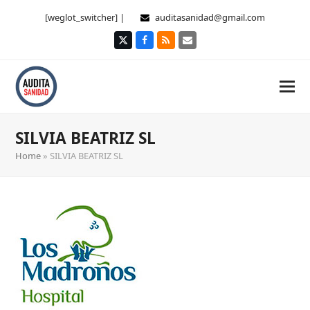
[weglot_switcher] |
auditasanidad@gmail.com
Twitter
Facebook
RSS
Correo
electrónico
SILVIA BEATRIZ SL
Home
»
SILVIA BEATRIZ SL