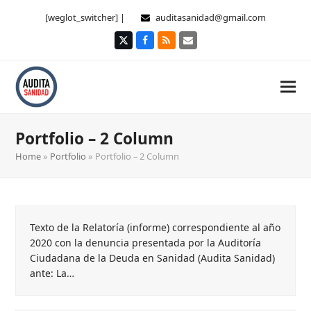
[weglot_switcher] |
auditasanidad@gmail.com
Twitter
Facebook
RSS
Correo
electrónico
Portfolio – 2 Column
Home
»
Portfolio
»
Portfolio – 2 Column
Texto de la Relatoría (informe) correspondiente al año
2020 con la denuncia presentada por la Auditoría
Ciudadana de la Deuda en Sanidad (Audita Sanidad)
ante: La…