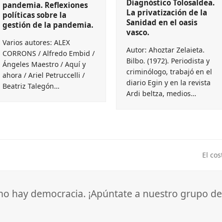
Diagnóstico Tolosaldea.
pandemia. Reflexiones
La privatización de la
políticas sobre la
Sanidad en el oasis
gestión de la pandemia.
vasco.
Varios autores: ALEX
Autor: Ahoztar Zelaieta.
CORRONS / Alfredo Embid /
Bilbo. (1972). Periodista y
Ángeles Maestro / Aquí y
criminólogo, trabajó en el
ahora / Ariel Petruccelli /
diario Egin y en la revista
Beatriz Talegón…
Ardi beltza, medios…
El co
next
post:
 no hay democracia. ¡Apúntate a nuestro grupo de