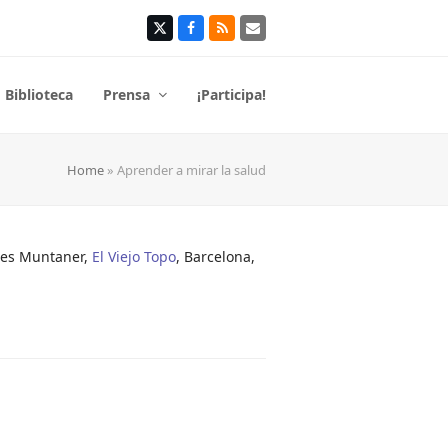
Twitter
Facebook
RSS
Correo
electrónico
Biblioteca
Prensa
¡Participa!
Home
»
Aprender a mirar la salud
les Muntaner,
El Viejo Topo
, Barcelona,