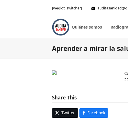
[weglot_switcher] |
auditasanidad@g
Quiénes somos
Radiogra
Aprender a mirar la sal
C
2
Share This
Twitter
Facebook