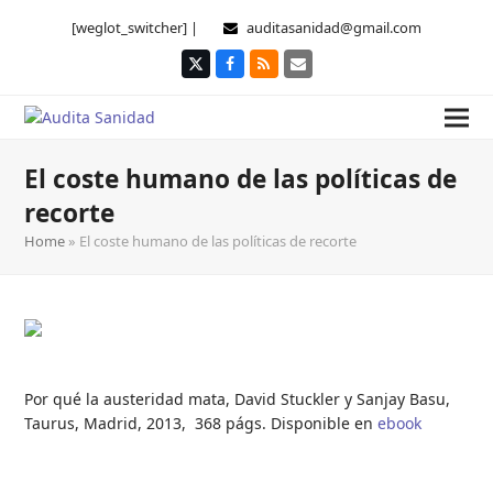
[weglot_switcher] |
auditasanidad@gmail.com
Twitter
Facebook
RSS
Correo
electrónico
El coste humano de las políticas de
recorte
Home
»
El coste humano de las políticas de recorte
Por qué la austeridad mata, David Stuckler y Sanjay Basu,
Taurus, Madrid, 2013, 368 págs. Disponible en
ebook