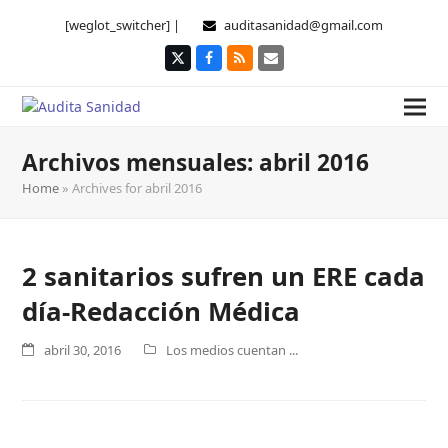
[weglot_switcher] |
auditasanidad@gmail.com
Twitter
Facebook
RSS
Correo
electrónico
Archivos mensuales: abril 2016
Home
»
Archives for abril 2016
2 sanitarios sufren un ERE cada
día-Redacción Médica
abril 30, 2016
Los medios cuentan ...