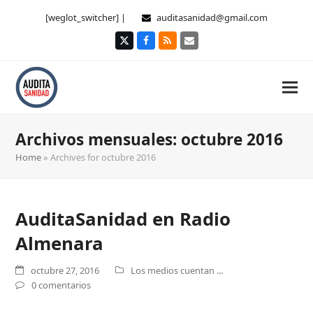
[weglot_switcher] |
auditasanidad@gmail.com
Twitter
Facebook
RSS
Correo
electrónico
Archivos mensuales: octubre 2016
Home
»
Archives for octubre 2016
AuditaSanidad en Radio
Almenara
octubre 27, 2016
Los medios cuentan ...
0 comentarios