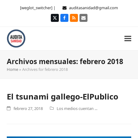
[weglot_switcher] |
auditasanidad@gmail.com
Twitter
Facebook
RSS
Correo
electrónico
Archivos mensuales: febrero 2018
Home
»
Archives for febrero 2018
El tsunami gallego-ElPublico
febrero 27, 2018
Los medios cuentan ...