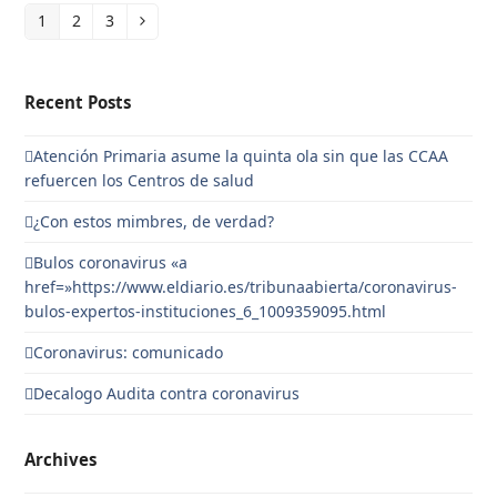
1
2
3
Page
Page
Page
Siguiente
Recent Posts
Atención Primaria asume la quinta ola sin que las CCAA
refuercen los Centros de salud
¿Con estos mimbres, de verdad?
Bulos coronavirus «a
href=»https://www.eldiario.es/tribunaabierta/coronavirus-
bulos-expertos-instituciones_6_1009359095.html
Coronavirus: comunicado
Decalogo Audita contra coronavirus
Archives