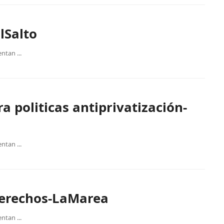
lSalto
ntan ...
a politicas antiprivatización-
ntan ...
derechos-LaMarea
ntan ...