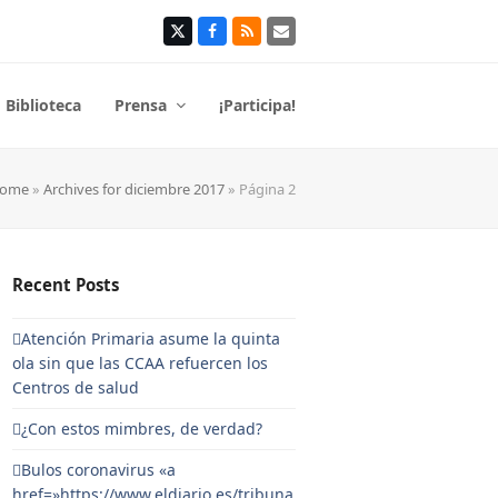
Twitter
Facebook
RSS
Correo
electrónico
Biblioteca
Prensa
¡Participa!
ome
»
Archives for diciembre 2017
»
Página 2
Recent Posts
Atención Primaria asume la quinta
ola sin que las CCAA refuercen los
Centros de salud
¿Con estos mimbres, de verdad?
Bulos coronavirus «a
href=»https://www.eldiario.es/tribuna