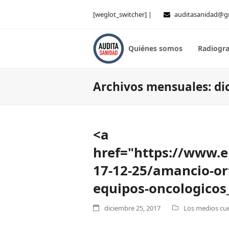
[weglot_switcher] |
auditasanidad@g
Quiénes somos
Radiogra
Archivos mensuales: di
<a
href="https://www.e
17-12-25/amancio-o
equipos-oncologicos
diciembre 25, 2017
Los medios cue