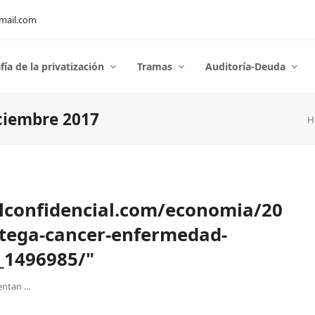
mail.com
fía de la privatización
Tramas
Auditoría-Deuda
ciembre 2017
H
lconfidencial.com/economia/20
rtega-cancer-enfermedad-
_1496985/"
ntan ...