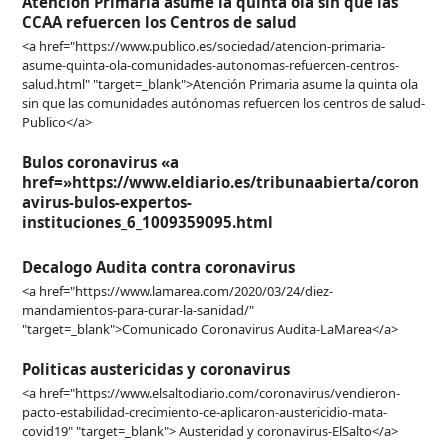
Atención Primaria asume la quinta ola sin que las
CCAA refuercen los Centros de salud
<a href="https://www.publico.es/sociedad/atencion-primaria-
asume-quinta-ola-comunidades-autonomas-refuercen-centros-
salud.html" "target=_blank">Atención Primaria asume la quinta ola
sin que las comunidades autónomas refuercen los centros de salud-
Publico</a>
Bulos coronavirus «a
href=»https://www.eldiario.es/tribunaabierta/coron
avirus-bulos-expertos-
instituciones_6_1009359095.html
Decalogo Audita contra coronavirus
<a href="https://www.lamarea.com/2020/03/24/diez-
mandamientos-para-curar-la-sanidad/"
"target=_blank">Comunicado Coronavirus Audita-LaMarea</a>
Politicas austericidas y coronavirus
<a href="https://www.elsaltodiario.com/coronavirus/vendieron-
pacto-estabilidad-crecimiento-ce-aplicaron-austericidio-mata-
covid19" "target=_blank"> Austeridad y coronavirus-ElSalto</a>