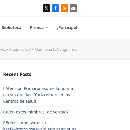
Twitter
Facebook
RSS
Correo
electrónico
Biblioteca
Prensa
¡Participa!
iva
»
Ataque a la AP Madrileña-LaVanguardia
Recent Posts
Atención Primaria asume la quinta
ola sin que las CCAA refuercen los
Centros de salud
¿Con estos mimbres, de verdad?
Bulos coronavirus «a
href=»https://www.eldiario.es/tribuna