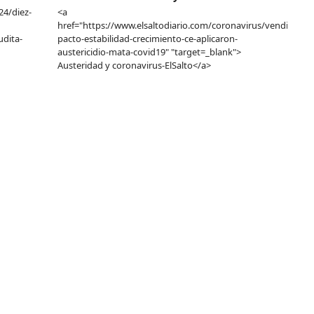
24/diez-
<a
href="https://www.elsaltodiario.com/coronavirus/vendieron-
dita-
pacto-estabilidad-crecimiento-ce-aplicaron-
austericidio-mata-covid19" "target=_blank">
Austeridad y coronavirus-ElSalto</a>