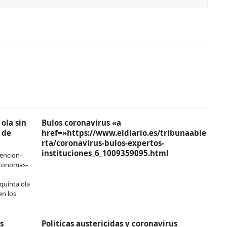
ola sin
Bulos coronavirus «a
 de
href=»https://www.eldiario.es/tribunaabie
rta/coronavirus-bulos-expertos-
instituciones_6_1009359095.html
encion-
utonomas-
quinta ola
en los
s
Politicas austericidas y coronavirus