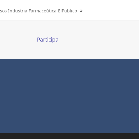
sos Industria Farmaceútica-ElPublico
t
:
Participa