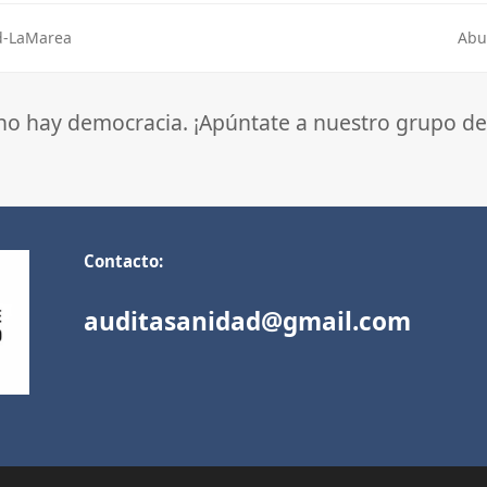
id-LaMarea
Abu
nex
post
 no hay democracia. ¡Apúntate a nuestro grupo de
Contacto:
auditasanidad@gmail.com