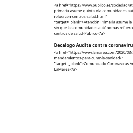
<a href="https://www.publico.es/sociedad/at
primaria-asume-quinta-ola-comunidades-a
refuercen-centros-salud.html"
"target=_blank">Atención Primaria asume la 
sin que las comunidades autónomas refuerc
centros de salud-Publico</a>
Decalogo Audita contra coronaviru
<a href="https://www.lamarea.com/2020/03/
mandamientos-para-curar-la-sanidad/"
"target=_blank">Comunicado Coronavirus Au
LaMarea</a>