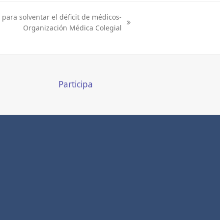
 para solventar el déficit de médicos-
Organización Médica Colegial
Participa