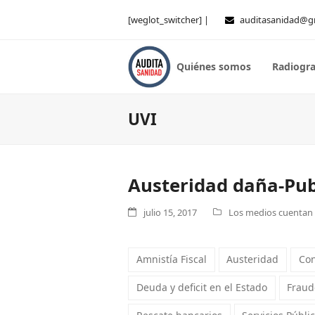
[weglot_switcher] |
auditasanidad@g
Quiénes somos
Radiogra
UVI
Austeridad daña-Pub
julio 15, 2017
Los medios cuentan .
Amnistía Fiscal
Austeridad
Con
Deuda y deficit en el Estado
Fraude