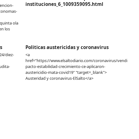
instituciones_6_1009359095.html
encion-
utonomas-
quinta ola
en los
s
Politicas austericidas y coronavirus
24/diez-
<a
href="https://www.elsaltodiario.com/coronavirus/vendieron-
dita-
pacto-estabilidad-crecimiento-ce-aplicaron-
austericidio-mata-covid19" "target=_blank">
Austeridad y coronavirus-ElSalto</a>