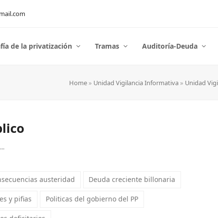
mail.com
fía de la privatización
Tramas
Auditoría-Deuda
Home
»
Unidad Vigilancia Informativa
»
Unidad Vigi
lico
..
secuencias austeridad
Deuda creciente billonaria
s y pifias
Politicas del gobierno del PP