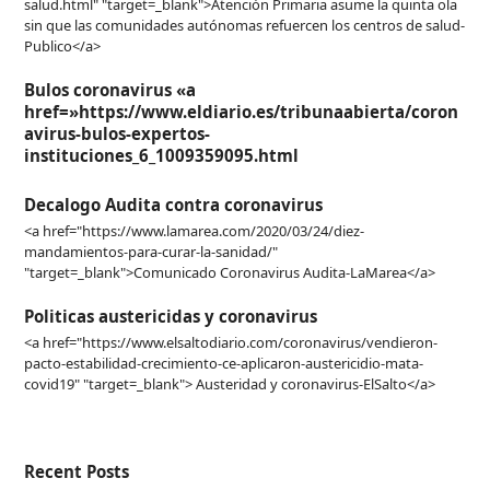
salud.html" "target=_blank">Atención Primaria asume la quinta ola
sin que las comunidades autónomas refuercen los centros de salud-
Publico</a>
Bulos coronavirus «a
href=»https://www.eldiario.es/tribunaabierta/coron
avirus-bulos-expertos-
instituciones_6_1009359095.html
Decalogo Audita contra coronavirus
<a href="https://www.lamarea.com/2020/03/24/diez-
mandamientos-para-curar-la-sanidad/"
"target=_blank">Comunicado Coronavirus Audita-LaMarea</a>
Politicas austericidas y coronavirus
<a href="https://www.elsaltodiario.com/coronavirus/vendieron-
pacto-estabilidad-crecimiento-ce-aplicaron-austericidio-mata-
covid19" "target=_blank"> Austeridad y coronavirus-ElSalto</a>
Recent Posts