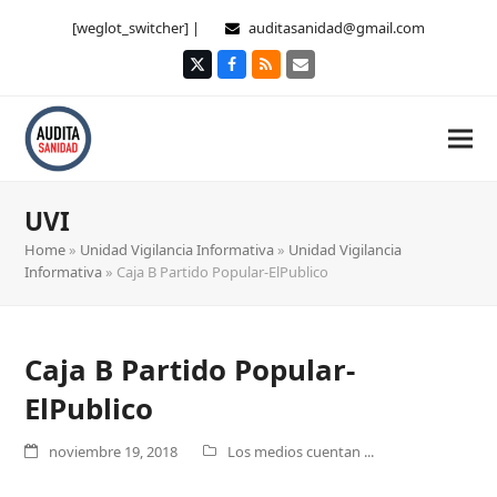
[weglot_switcher] |
auditasanidad@gmail.com
Twitter
Facebook
RSS
Correo
electrónico
UVI
Home
»
Unidad Vigilancia Informativa
»
Unidad Vigilancia
Informativa
»
Caja B Partido Popular-ElPublico
Caja B Partido Popular-
ElPublico
noviembre 19, 2018
Los medios cuentan ...