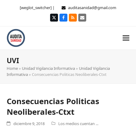
[weglot_switcher] |
auditasanidad@gmail.com
Twitter
Facebook
RSS
Correo
electrónico
UVI
Home
»
Unidad Vigilancia Informativa
»
Unidad Vigilancia
Informativa
»
Consecuencias Politicas Neoliberales-Ctxt
Consecuencias Politicas
Neoliberales-Ctxt
diciembre 9, 2018
Los medios cuentan ...