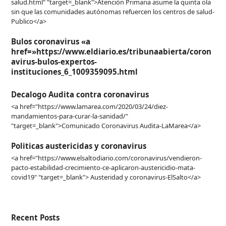
salud.html" "target=_blank">Atención Primaria asume la quinta ola
sin que las comunidades autónomas refuercen los centros de salud-
Publico</a>
Bulos coronavirus «a
href=»https://www.eldiario.es/tribunaabierta/coron
avirus-bulos-expertos-
instituciones_6_1009359095.html
Decalogo Audita contra coronavirus
<a href="https://www.lamarea.com/2020/03/24/diez-
mandamientos-para-curar-la-sanidad/"
"target=_blank">Comunicado Coronavirus Audita-LaMarea</a>
Politicas austericidas y coronavirus
<a href="https://www.elsaltodiario.com/coronavirus/vendieron-
pacto-estabilidad-crecimiento-ce-aplicaron-austericidio-mata-
covid19" "target=_blank"> Austeridad y coronavirus-ElSalto</a>
Recent Posts