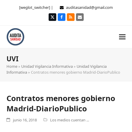
[weglot_switcher] |
auditasanidad@gmail.com
Twitter
Facebook
RSS
Correo
electrónico
UVI
Home
»
Unidad Vigilancia Informativa
»
Unidad Vigilancia
Informativa
»
Contratos menores gobierno Madrid-DiarioPublico
Contratos menores gobierno
Madrid-DiarioPublico
junio 16, 2018
Los medios cuentan ...