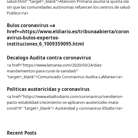
salud.html" "target=_blank">Atención Primaria asume la quinta ola
sin que las comunidades autónomas refuercen los centros de salud-
Publico</a>
Bulos coronavirus «a
href=»https://www.eldiario.es/tribunaabierta/coron
avirus-bulos-expertos-
instituciones_6_1009359095.html
Decalogo Audita contra coronavirus
<a href="https://www.lamarea.com/2020/03/24/diez-
mandamientos-para-curar-la-sanidad/"
"target=_blank">Comunicado Coronavirus Audita-LaMarea</a>
Politicas austericidas y coronavirus
<a href="https://www.elsaltodiario.com/coronavirus/vendieron-
pacto-estabilidad-crecimiento-ce-aplicaron-austericidio-mata-
covid19" "target=_blank"> Austeridad y coronavirus-ElSalto</a>
Recent Posts