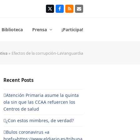
Twitter
Facebook
RSS
Correo
electrónico
Biblioteca
Prensa
¡Participa!
tiva
»
Efectos de la corrupción-LaVanguardia
Recent Posts
Atención Primaria asume la quinta
ola sin que las CCAA refuercen los
Centros de salud
¿Con estos mimbres, de verdad?
Bulos coronavirus «a
href=»https://www.eldiario.es/tribuna