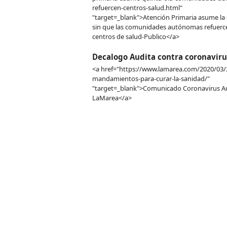
refuercen-centros-salud.html"
"target=_blank">Atención Primaria asume la 
sin que las comunidades autónomas refuerc
centros de salud-Publico</a>
Decalogo Audita contra coronaviru
<a href="https://www.lamarea.com/2020/03/
mandamientos-para-curar-la-sanidad/"
"target=_blank">Comunicado Coronavirus Au
LaMarea</a>