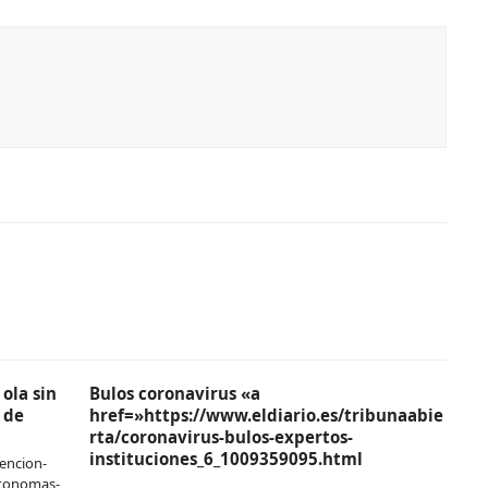
ola sin
Bulos coronavirus «a
 de
href=»https://www.eldiario.es/tribunaabie
rta/coronavirus-bulos-expertos-
instituciones_6_1009359095.html
encion-
utonomas-