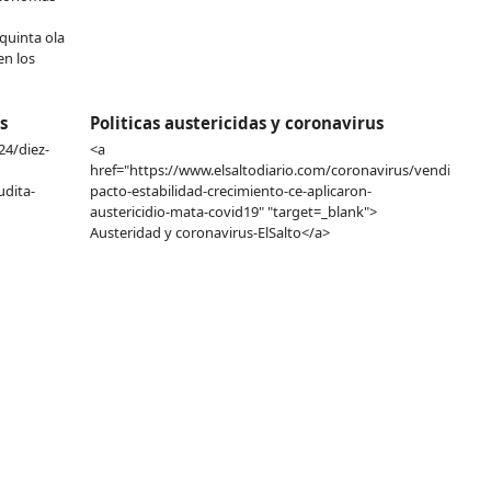
quinta ola
en los
s
Politicas austericidas y coronavirus
24/diez-
<a
href="https://www.elsaltodiario.com/coronavirus/vendieron-
dita-
pacto-estabilidad-crecimiento-ce-aplicaron-
austericidio-mata-covid19" "target=_blank">
Austeridad y coronavirus-ElSalto</a>