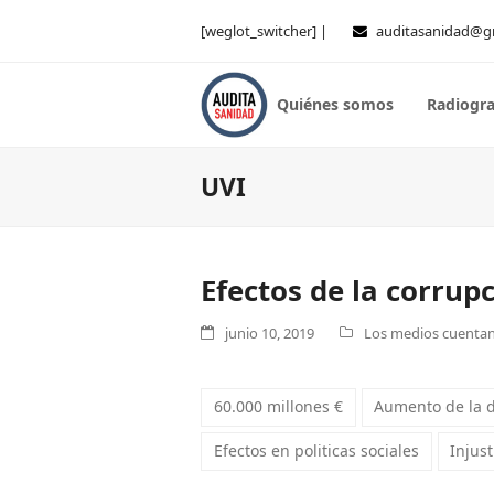
[weglot_switcher] |
auditasanidad@g
Quiénes somos
Radiogra
UVI
Efectos de la corru
junio 10, 2019
Los medios cuentan 
60.000 millones €
Aumento de la 
Efectos en politicas sociales
Injust