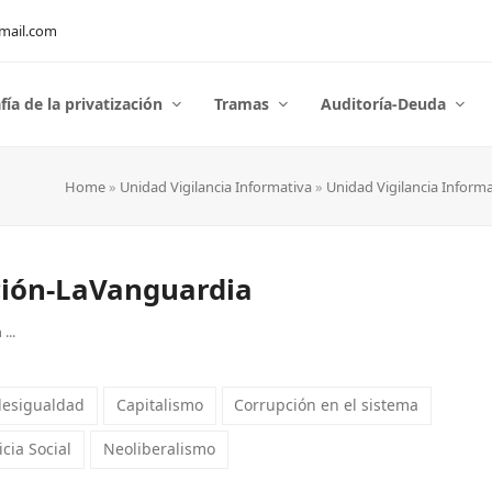
mail.com
fía de la privatización
Tramas
Auditoría-Deuda
Home
»
Unidad Vigilancia Informativa
»
Unidad Vigilancia Informa
pción-LaVanguardia
...
desigualdad
Capitalismo
Corrupción en el sistema
icia Social
Neoliberalismo