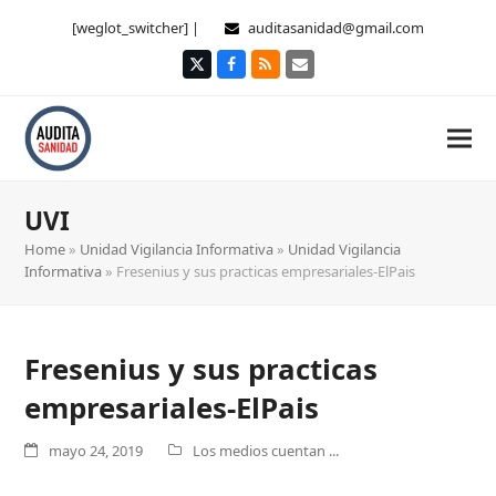
[weglot_switcher] |
auditasanidad@gmail.com
Twitter
Facebook
RSS
Correo
electrónico
UVI
Home
»
Unidad Vigilancia Informativa
»
Unidad Vigilancia
Informativa
»
Fresenius y sus practicas empresariales-ElPais
Fresenius y sus practicas
empresariales-ElPais
mayo 24, 2019
Los medios cuentan ...