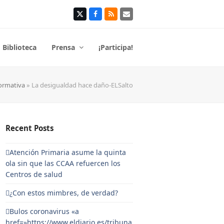
Twitter
Facebook
RSS
Correo
electrónico
Biblioteca
Prensa
¡Participa!
formativa
»
La desigualdad hace daño-ELSalto
Recent Posts
Atención Primaria asume la quinta
ola sin que las CCAA refuercen los
Centros de salud
¿Con estos mimbres, de verdad?
Bulos coronavirus «a
href=»https://www.eldiario.es/tribuna