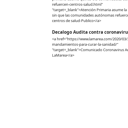
refuercen-centros-salud.html"
"target=_blank">Atención Primaria asume la 
sin que las comunidades autónomas refuerc
centros de salud-Publico</a>
Decalogo Audita contra coronaviru
<a href="https://www.lamarea.com/2020/03/
mandamientos-para-curar-la-sanidad/"
"target=_blank">Comunicado Coronavirus Au
LaMarea</a>