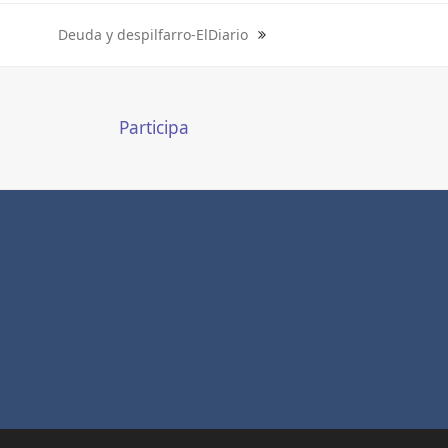
Deuda y despilfarro-ElDiario
next
post:
Participa