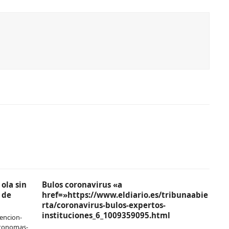
ola sin
Bulos coronavirus «a
 de
href=»https://www.eldiario.es/tribunaabie
rta/coronavirus-bulos-expertos-
instituciones_6_1009359095.html
encion-
utonomas-