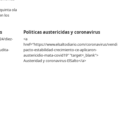
quinta ola
en los
s
Politicas austericidas y coronavirus
24/diez-
<a
href="https://www.elsaltodiario.com/coronavirus/vendieron-
dita-
pacto-estabilidad-crecimiento-ce-aplicaron-
austericidio-mata-covid19" "target=_blank">
Austeridad y coronavirus-ElSalto</a>