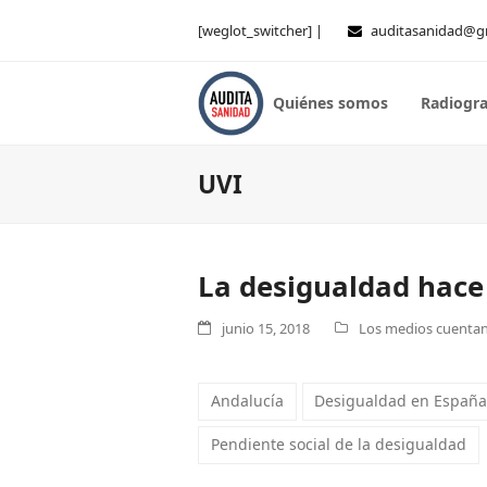
[weglot_switcher] |
auditasanidad@g
Quiénes somos
Radiogra
UVI
La desigualdad hace
junio 15, 2018
Los medios cuentan 
Andalucía
Desigualdad en Españ
Pendiente social de la desigualdad