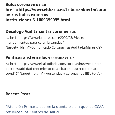
Bulos coronavirus «a
href=»https://www.eldiario.es/tribunaabierta/coron
avirus-bulos-expertos-
instituciones_6_1009359095.html
Decalogo Audita contra coronavirus
<a href="https://www.lamarea.com/2020/03/24/diez-
mandamientos-para-curar-la-sanidad/"
"target=_blank">Comunicado Coronavirus Audita-LaMarea</a>
Politicas austericidas y coronavirus
<a href="https://www.elsaltodiario.com/coronavirus/vendieron-
pacto-estabilidad-crecimiento-ce-aplicaron-austericidio-mata-
covid19" "target=_blank"> Austeridad y coronavirus-ElSalto</a>
Recent Posts
Atención Primaria asume la quinta ola sin que las CCAA
refuercen los Centros de salud