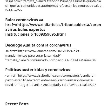
salud.html" "target=_blank">Atención Primaria asume la quinta ola
sin que las comunidades autónomas refuercen los centros de salud-
Publico</a>
Bulos coronavirus «a
href=»https://www.eldiario.es/tribunaabierta/coron
avirus-bulos-expertos-
instituciones_6_1009359095.html
Decalogo Audita contra coronavirus
<a href="https://www.lamarea.com/2020/03/24/diez-
mandamientos-para-curar-la-sanidad/"
"target=_blank">Comunicado Coronavirus Audita-LaMarea</a>
Politicas austericidas y coronavirus
<a href="https://www.elsaltodiario.com/coronavirus/vendieron-
pacto-estabilidad-crecimiento-ce-aplicaron-austericidio-mata-
covid19" "target=_blank"> Austeridad y coronavirus-ElSalto</a>
Recent Posts