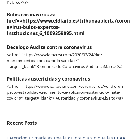
Publico</a>
Bulos coronavirus «a
href=»https://www.eldiario.es/tribunaabierta/coron
avirus-bulos-expertos-
instituciones_6_1009359095.html
Decalogo Audita contra coronavirus
<a href="https://www.lamarea.com/2020/03/24/diez-
mandamientos-para-curar-la-sanidad/"
"target=_blank">Comunicado Coronavirus Audita-LaMarea</a>
Politicas austericidas y coronavirus
<a href="https://www.elsaltodiario.com/coronavirus/vendieron-
pacto-estabilidad-crecimiento-ce-aplicaron-austericidio-mata-
covid19" "target=_blank"> Austeridad y coronavirus-ElSalto</a>
Recent Posts
Atención Primaria asume la quinta ola sin que las CCAA