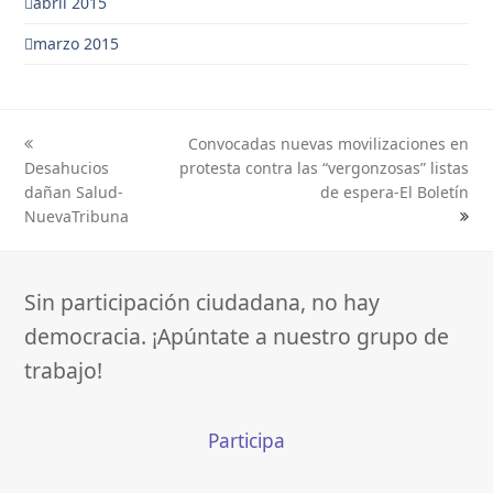
abril 2015
marzo 2015
Convocadas nuevas movilizaciones en
previous
next
Desahucios
protesta contra las “vergonzosas” listas
post:
post:
dañan Salud-
de espera-El Boletín
NuevaTribuna
Sin participación ciudadana, no hay
democracia. ¡Apúntate a nuestro grupo de
trabajo!
Participa