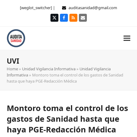
[weglot_switcher] |
auditasanidad@gmail.com
Twitter
Facebook
RSS
Correo
electrónico
UVI
Home
»
Unidad Vigilancia Informativa
»
Unidad Vigilancia
Informativa
»
Montoro toma el control de los gastos de Sanidad
hasta que haya PGE-Redacción Médica
Montoro toma el control de los
gastos de Sanidad hasta que
haya PGE-Redacción Médica