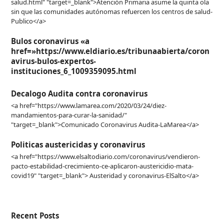
salud.html" "target=_blank">Atención Primaria asume la quinta ola
sin que las comunidades autónomas refuercen los centros de salud-
Publico</a>
Bulos coronavirus «a
href=»https://www.eldiario.es/tribunaabierta/coron
avirus-bulos-expertos-
instituciones_6_1009359095.html
Decalogo Audita contra coronavirus
<a href="https://www.lamarea.com/2020/03/24/diez-
mandamientos-para-curar-la-sanidad/"
"target=_blank">Comunicado Coronavirus Audita-LaMarea</a>
Politicas austericidas y coronavirus
<a href="https://www.elsaltodiario.com/coronavirus/vendieron-
pacto-estabilidad-crecimiento-ce-aplicaron-austericidio-mata-
covid19" "target=_blank"> Austeridad y coronavirus-ElSalto</a>
Recent Posts