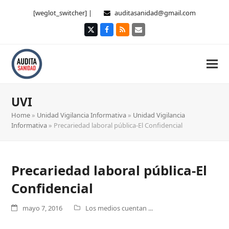
[weglot_switcher] |
auditasanidad@gmail.com
Twitter
Facebook
RSS
Correo
electrónico
UVI
Home
»
Unidad Vigilancia Informativa
»
Unidad Vigilancia
Informativa
»
Precariedad laboral pública-El Confidencial
Precariedad laboral pública-El
Confidencial
mayo 7, 2016
Los medios cuentan ...