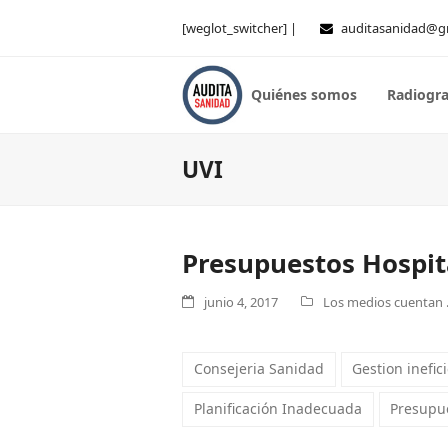
[weglot_switcher] |
auditasanidad@g
Quiénes somos
Radiogra
UVI
Presupuestos Hospit
junio 4, 2017
Los medios cuentan .
Consejeria Sanidad
Gestion inefic
Planificación Inadecuada
Presupue