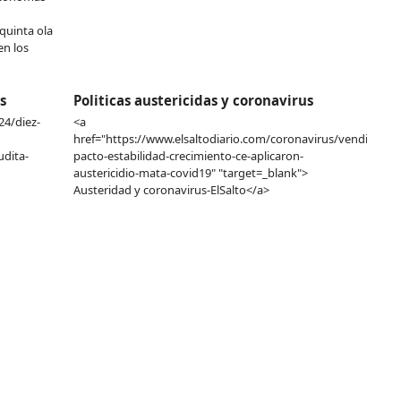
quinta ola
en los
s
Politicas austericidas y coronavirus
24/diez-
<a
href="https://www.elsaltodiario.com/coronavirus/vendieron-
dita-
pacto-estabilidad-crecimiento-ce-aplicaron-
austericidio-mata-covid19" "target=_blank">
Austeridad y coronavirus-ElSalto</a>