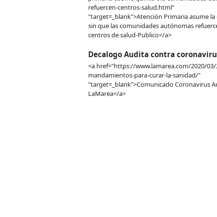
refuercen-centros-salud.html"
"target=_blank">Atención Primaria asume la 
sin que las comunidades autónomas refuerc
centros de salud-Publico</a>
Decalogo Audita contra coronaviru
<a href="https://www.lamarea.com/2020/03/
mandamientos-para-curar-la-sanidad/"
"target=_blank">Comunicado Coronavirus Au
LaMarea</a>