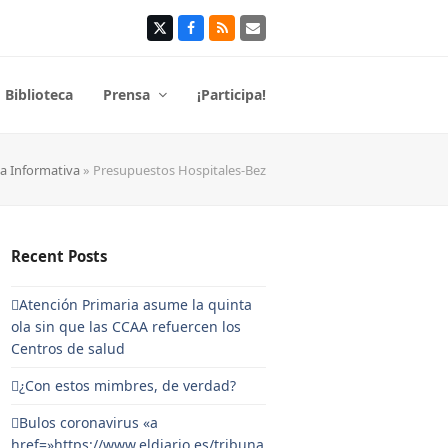
Twitter
Facebook
RSS
Correo
electrónico
Biblioteca
Prensa
¡Participa!
ia Informativa
»
Presupuestos Hospitales-Bez
Recent Posts
Atención Primaria asume la quinta
ola sin que las CCAA refuercen los
Centros de salud
¿Con estos mimbres, de verdad?
Bulos coronavirus «a
href=»https://www.eldiario.es/tribuna