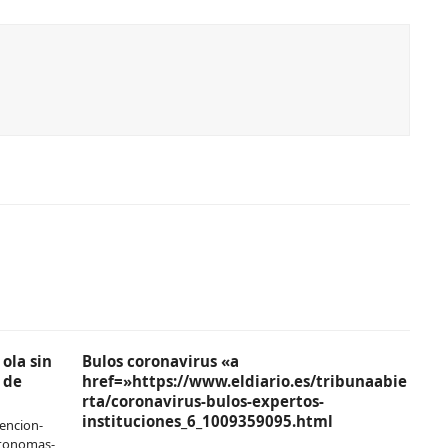
ola sin
Bulos coronavirus «a
 de
href=»https://www.eldiario.es/tribunaabie
rta/coronavirus-bulos-expertos-
instituciones_6_1009359095.html
encion-
utonomas-