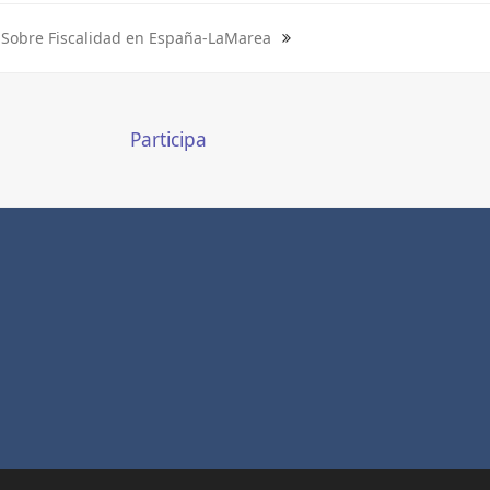
Sobre Fiscalidad en España-LaMarea
next
post:
Participa