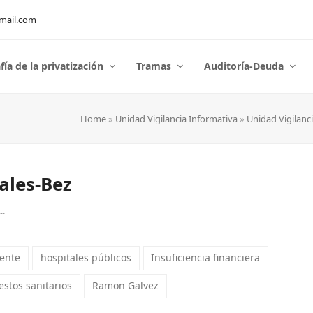
mail.com
fía de la privatización
Tramas
Auditoría-Deuda
Home
»
Unidad Vigilancia Informativa
»
Unidad Vigilanc
ales-Bez
..
iente
hospitales públicos
Insuficiencia financiera
stos sanitarios
Ramon Galvez