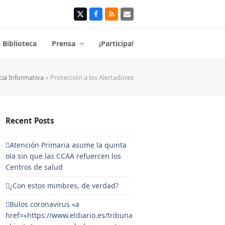
Twitter
Facebook
RSS
Correo
electrónico
Biblioteca
Prensa
¡Participa!
cia Informativa
»
Protección a los Alertadores
Recent Posts
Atención Primaria asume la quinta
ola sin que las CCAA refuercen los
Centros de salud
¿Con estos mimbres, de verdad?
Bulos coronavirus «a
href=»https://www.eldiario.es/tribuna