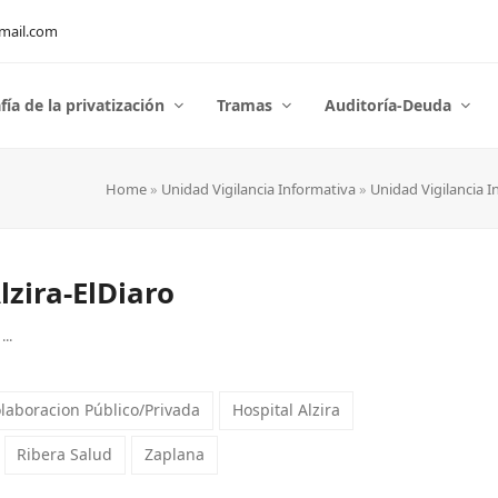
mail.com
fía de la privatización
Tramas
Auditoría-Deuda
Home
»
Unidad Vigilancia Informativa
»
Unidad Vigilancia I
lzira-ElDiaro
..
laboracion Público/Privada
Hospital Alzira
Ribera Salud
Zaplana