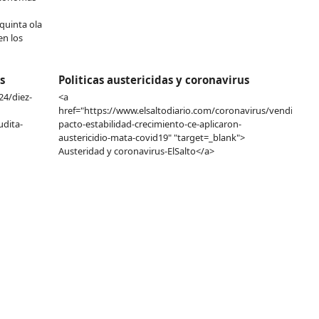
quinta ola
en los
s
Politicas austericidas y coronavirus
24/diez-
<a
href="https://www.elsaltodiario.com/coronavirus/vendieron-
dita-
pacto-estabilidad-crecimiento-ce-aplicaron-
austericidio-mata-covid19" "target=_blank">
Austeridad y coronavirus-ElSalto</a>