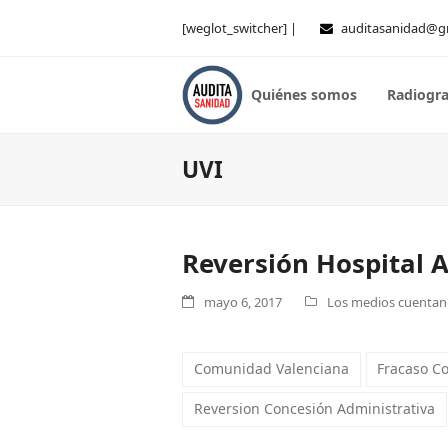
[weglot_switcher] |
auditasanidad@g
Quiénes somos
Radiogra
UVI
Reversión Hospital A
mayo 6, 2017
Los medios cuentan .
Comunidad Valenciana
Fracaso Co
Reversion Concesión Administrativa