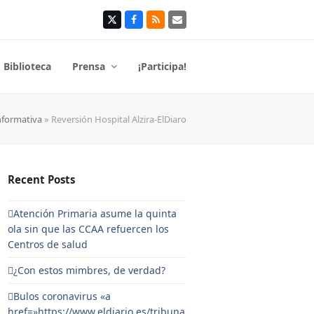
Twitter
Facebook
RSS
Correo
electrónico
Biblioteca
Prensa
¡Participa!
nformativa
»
Reversión Hospital Alzira-ElDiaro
Recent Posts
Atención Primaria asume la quinta
ola sin que las CCAA refuercen los
Centros de salud
¿Con estos mimbres, de verdad?
Bulos coronavirus «a
href=»https://www.eldiario.es/tribuna