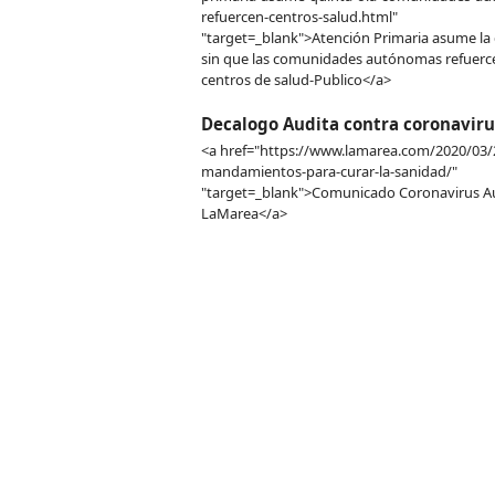
refuercen-centros-salud.html"
"target=_blank">Atención Primaria asume la 
sin que las comunidades autónomas refuerc
centros de salud-Publico</a>
Decalogo Audita contra coronaviru
<a href="https://www.lamarea.com/2020/03/
mandamientos-para-curar-la-sanidad/"
"target=_blank">Comunicado Coronavirus Au
LaMarea</a>