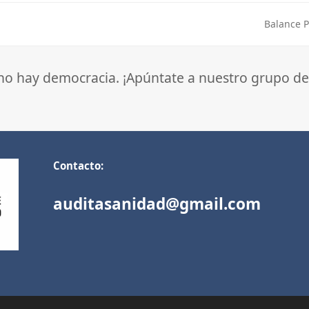
Balance P
next
post:
 no hay democracia. ¡Apúntate a nuestro grupo de
Contacto:
auditasanidad@gmail.com