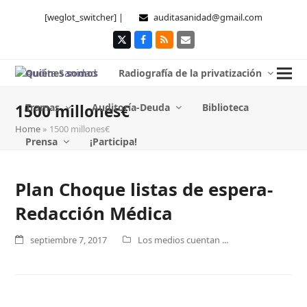
[weglot_switcher] |
auditasanidad@gmail.com
Twitter
Facebook
RSS
Correo
electrónico
Quiénes somos
Radiografía de la privatización
Tramas
Auditoría-Deuda
Biblioteca
1500 millones€
Home
»
1500 millones€
Prensa
¡Participa!
Plan Choque listas de espera-
Redacción Médica
septiembre 7, 2017
Los medios cuentan ...