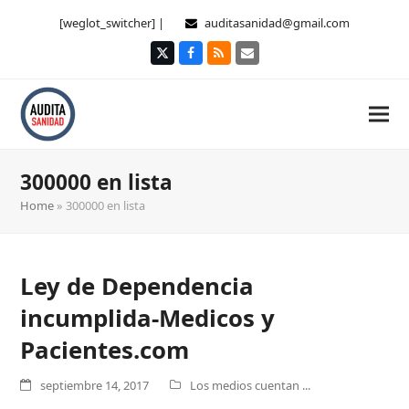
[weglot_switcher] |
auditasanidad@gmail.com
Twitter
Facebook
RSS
Correo
electrónico
300000 en lista
Home
»
300000 en lista
Ley de Dependencia
incumplida-Medicos y
Pacientes.com
septiembre 14, 2017
Los medios cuentan ...