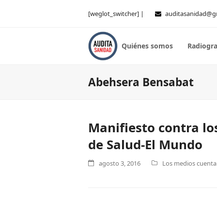
[weglot_switcher] |
auditasanidad@g
Quiénes somos
Radiogra
Abehsera Bensabat
Manifiesto contra lo
de Salud-El Mundo
agosto 3, 2016
Los medios cuentan