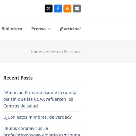
Twitter
Facebook
RSS
Correo
electrónico
Biblioteca
Prensa
¡Participa!
Home
»
Abehsera Bensabat
Recent Posts
Atención Primaria asume la quinta
ola sin que las CCAA refuercen los
Centros de salud
¿Con estos mimbres, de verdad?
Bulos coronavirus «a
href=»https://www.eldiario.es/tribuna