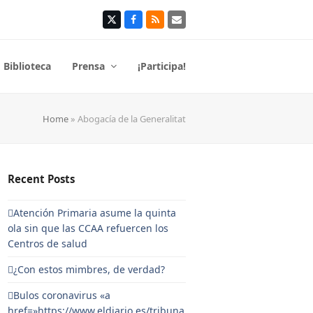
Twitter
Facebook
RSS
Correo
electrónico
Biblioteca
Prensa
¡Participa!
Home
»
Abogacía de la Generalitat
Recent Posts
Atención Primaria asume la quinta
ola sin que las CCAA refuercen los
Centros de salud
¿Con estos mimbres, de verdad?
Bulos coronavirus «a
href=»https://www.eldiario.es/tribuna