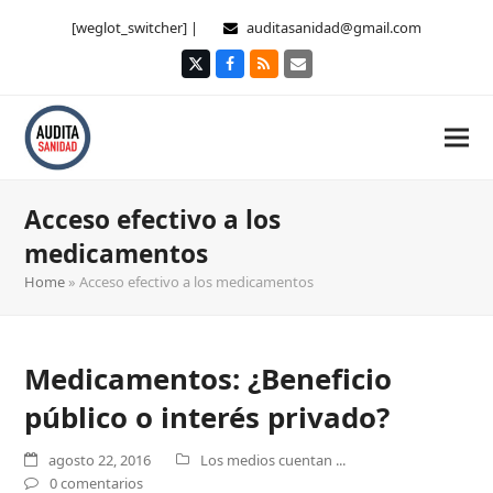
[weglot_switcher] |
auditasanidad@gmail.com
Twitter
Facebook
RSS
Correo
electrónico
Acceso efectivo a los
medicamentos
Home
»
Acceso efectivo a los medicamentos
Medicamentos: ¿Beneficio
público o interés privado?
agosto 22, 2016
Los medios cuentan ...
0 comentarios