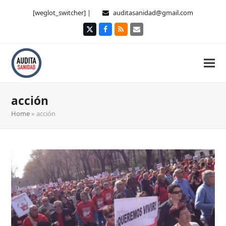
[weglot_switcher] |
auditasanidad@gmail.com
Twitter
Facebook
RSS
Correo
electrónico
acción
Home
»
acción