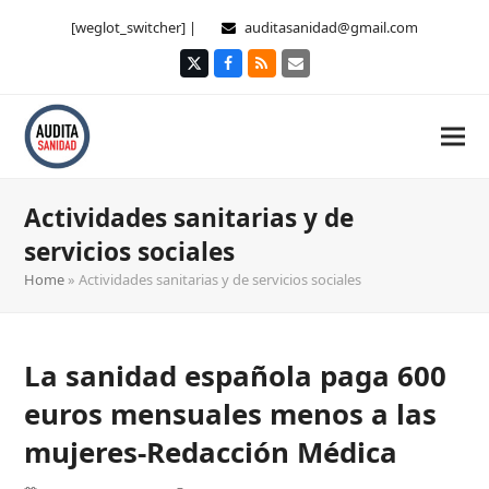
[weglot_switcher] |
auditasanidad@gmail.com
Twitter
Facebook
RSS
Correo
electrónico
Actividades sanitarias y de
servicios sociales
Home
»
Actividades sanitarias y de servicios sociales
La sanidad española paga 600
euros mensuales menos a las
mujeres-Redacción Médica