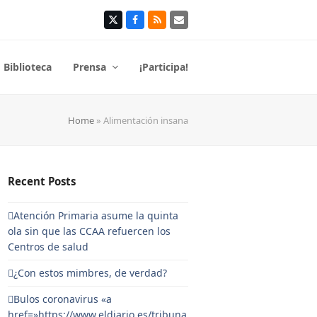
Twitter
Facebook
RSS
Correo
electrónico
Biblioteca
Prensa
¡Participa!
Home
»
Alimentación insana
Recent Posts
Atención Primaria asume la quinta
ola sin que las CCAA refuercen los
Centros de salud
¿Con estos mimbres, de verdad?
Bulos coronavirus «a
href=»https://www.eldiario.es/tribuna