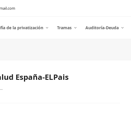
mail.com
fía de la privatización
Tramas
Auditoría-Deuda
alud España-ELPais
..