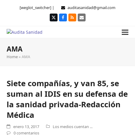
[weglot_switcher] |
auditasanidad@gmail.com
Twitter
Facebook
RSS
Correo
electrónico
AMA
Home
»
AMA
Siete compañías, y van 85, se
suman al IDIS en su defensa de
la sanidad privada-Redacción
Médica
enero 13, 2017
Los medios cuentan ...
0 comentarios