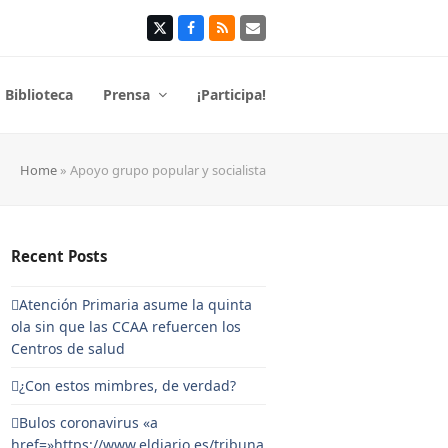
Twitter
Facebook
RSS
Correo
electrónico
Biblioteca
Prensa
¡Participa!
Home
»
Apoyo grupo popular y socialista
Recent Posts
Atención Primaria asume la quinta
ola sin que las CCAA refuercen los
Centros de salud
¿Con estos mimbres, de verdad?
Bulos coronavirus «a
href=»https://www.eldiario.es/tribuna