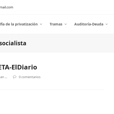
mail.com
fía de la privatización
Tramas
Auditoría-Deuda
ocialista
TA-ElDiario
n ...
0 comentarios