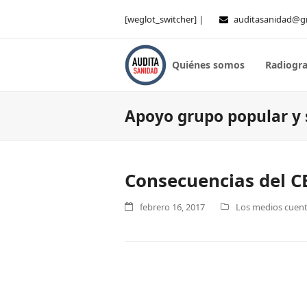
[weglot_switcher] |
auditasanidad@g
Quiénes somos
Radiogra
Apoyo grupo popular y s
Consecuencias del CE
febrero 16, 2017
Los medios cuenta